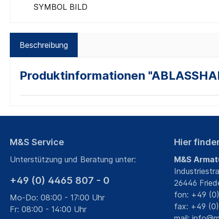
SYMBOL BILD
Beschreibung
Produktinformationen "ABLASSH
M&S Service
Hier finde
Unterstützung und Beratung unter:
M&S Armat
Industriestr
+49 (0) 4465 807 - 0
26446 Fried
fon: +49 (0
Mo-Do: 08:00 - 17:00 Uhr
fax: +49 (0
Fr: 08:00 - 14:00 Uhr
mail:
info@m