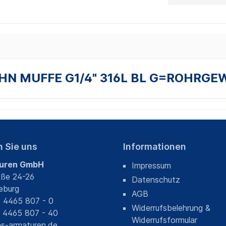
AHN MUFFE G1/4" 316L BL G=ROHRGEW
n Sie uns
Informationen
uren GmbH
Impressum
aße 24-26
Datenschutz
eburg
AGB
) 4465 807 - 0
Widerrufsbelehrung &
) 4465 807 - 40
Widerrufsformular
s-armaturen.de