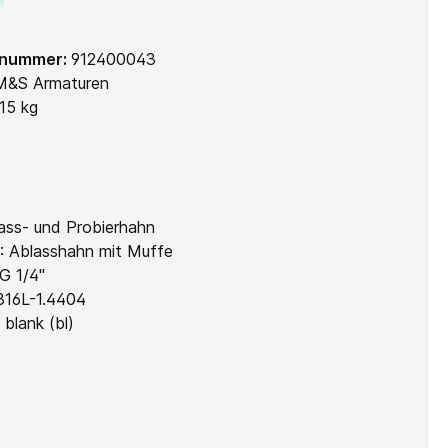
lnummer:
912400043
M&S Armaturen
115 kg
ass- und Probierhahn
:
Ablasshahn mit Muffe
G 1/4"
316L-1.4404
:
blank (bl)