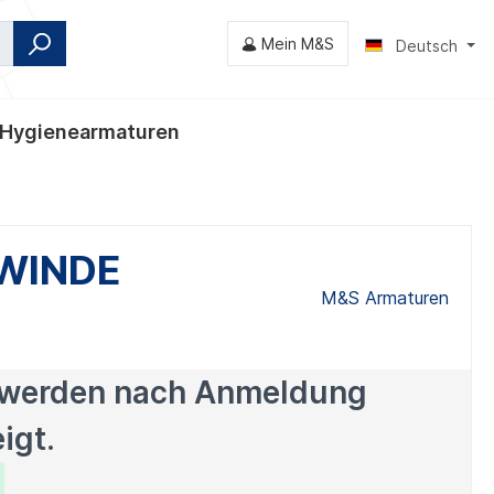
Mein M&S
Deutsch
Hygienearmaturen
nventile
EWINDE
M&S Armaturen
 werden nach Anmeldung
igt.