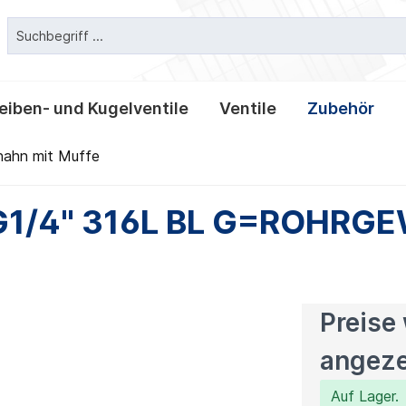
eiben- und Kugelventile
Ventile
Zubehör
hahn mit Muffe
erbindungen
entile Classic
tile
er und -laternen
erbindungen
Clampverbindungen
T-und Kreuzstücke
Leckage- und T-Scheibe
Tellerrückschlagventile
Behälterarmaturen
Klemmverbindungen
ittings
 Dichtungen und
Reduzierstücke
1/4" 316L BL G=ROHRG
Preise
angeze
Auf Lager.