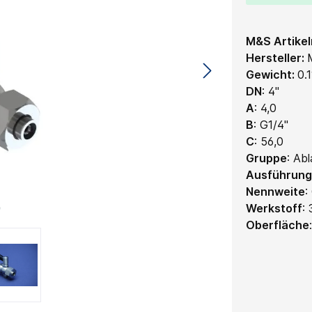
M&S Artike
Hersteller:
Gewicht:
0.
DN
:
4"
A
:
4,0
B
:
G1/4"
C
:
56,0
Gruppe
:
Abl
Ausführung
Nennweite
:
Werkstoff
:
Oberfläche