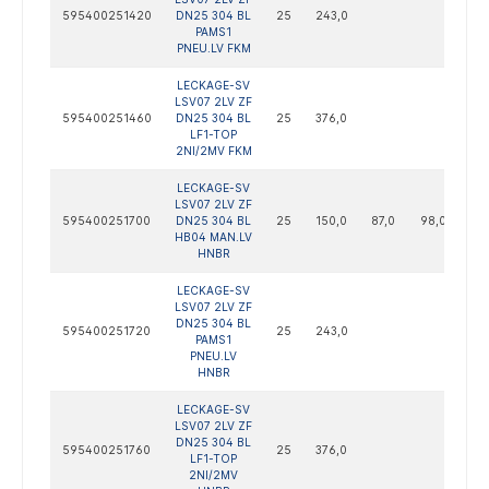
595400251420
DN25 304 BL
25
243,0
PAMS1
PNEU.LV FKM
LECKAGE-SV
LSV07 2LV ZF
595400251460
DN25 304 BL
25
376,0
LF1-TOP
2NI/2MV FKM
LECKAGE-SV
LSV07 2LV ZF
595400251700
DN25 304 BL
25
150,0
87,0
98,0
122
HB04 MAN.LV
HNBR
LECKAGE-SV
LSV07 2LV ZF
DN25 304 BL
595400251720
25
243,0
PAMS1
PNEU.LV
HNBR
LECKAGE-SV
LSV07 2LV ZF
DN25 304 BL
595400251760
25
376,0
LF1-TOP
2NI/2MV