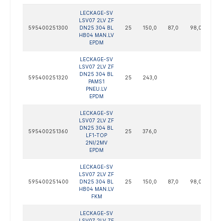
LECKAGE-SV
LSV07 2LV ZF
595400251300
DN25 304 BL
25
150,0
87,0
98,0
122
HB04 MAN.LV
EPDM
LECKAGE-SV
LSV07 2LV ZF
DN25 304 BL
595400251320
25
243,0
PAMS1
PNEU.LV
EPDM
LECKAGE-SV
LSV07 2LV ZF
DN25 304 BL
595400251360
25
376,0
LF1-TOP
2NI/2MV
EPDM
LECKAGE-SV
LSV07 2LV ZF
595400251400
DN25 304 BL
25
150,0
87,0
98,0
122
HB04 MAN.LV
FKM
LECKAGE-SV
LSV07 2LV ZF