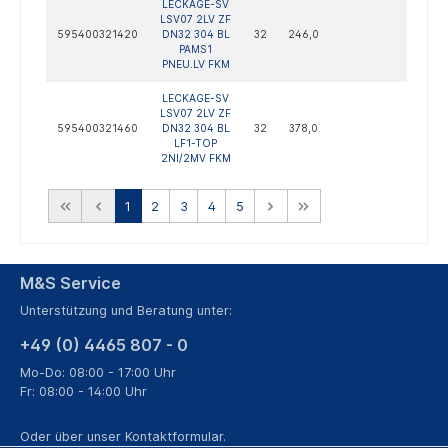
LECKAGE-SV
LSV07 2LV ZF
595400321420
DN32 304 BL
32
246,0
PAMS1
PNEU.LV FKM
LECKAGE-SV
LSV07 2LV ZF
595400321460
DN32 304 BL
32
378,0
LF1-TOP
2NI/2MV FKM
1
2
3
4
5
M&S Service
Unterstützung und Beratung unter:
+49 (0) 4465 807 - 0
Mo-Do: 08:00 - 17:00 Uhr
Fr: 08:00 - 14:00 Uhr
Oder über unser
Kontaktformular
.