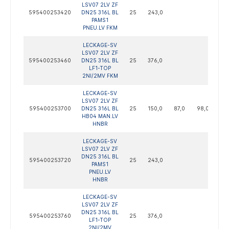
LSV07 2LV ZF
595400253420
DN25 316L BL
25
243,0
PAMS1
PNEU.LV FKM
LECKAGE-SV
LSV07 2LV ZF
595400253460
DN25 316L BL
25
376,0
LF1-TOP
2NI/2MV FKM
LECKAGE-SV
LSV07 2LV ZF
595400253700
DN25 316L BL
25
150,0
87,0
98,0
122
HB04 MAN.LV
HNBR
LECKAGE-SV
LSV07 2LV ZF
DN25 316L BL
595400253720
25
243,0
PAMS1
PNEU.LV
HNBR
LECKAGE-SV
LSV07 2LV ZF
DN25 316L BL
595400253760
25
376,0
LF1-TOP
2NI/2MV