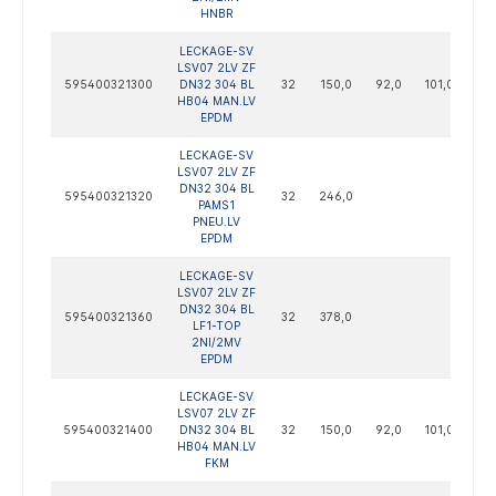
HNBR
LECKAGE-SV
LSV07 2LV ZF
595400321300
DN32 304 BL
32
150,0
92,0
101,0
122
HB04 MAN.LV
EPDM
LECKAGE-SV
LSV07 2LV ZF
DN32 304 BL
595400321320
32
246,0
PAMS1
PNEU.LV
EPDM
LECKAGE-SV
LSV07 2LV ZF
DN32 304 BL
595400321360
32
378,0
LF1-TOP
2NI/2MV
EPDM
LECKAGE-SV
LSV07 2LV ZF
595400321400
DN32 304 BL
32
150,0
92,0
101,0
122
HB04 MAN.LV
FKM