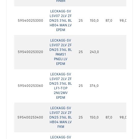
HNBR
LECKAGE-SV
LSV07 2LV ZF
595400253300
DN25 316L BL
25
150,0
87,0
98,0
122
HB04 MAN.LV
EPDM
LECKAGE-SV
LSV07 2LV ZF
DN25 316L BL
595400253320
25
243,0
PAMS1
PNEU.LV
EPDM
LECKAGE-SV
LSV07 2LV ZF
DN25 316L BL
595400253360
25
376,0
LF1-TOP
2NI/2MV
EPDM
LECKAGE-SV
LSV07 2LV ZF
595400253400
DN25 316L BL
25
150,0
87,0
98,0
122
HB04 MAN.LV
FKM
LECKAGE-SV