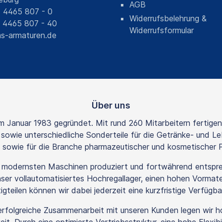
AGB
) 4465 807 - 0
Widerrufsbelehrung &
) 4465 807 - 40
Widerrufsformular
s-armaturen.de
Über uns
Januar 1983 gegründet. Mit rund 260 Mitarbeitern fertigen 
owie unterschiedliche Sonderteile für die Getränke- und Le
e sowie für die Branche pharmazeutischer und kosmetischer 
t modernsten Maschinen produziert und fortwährend entspr
er vollautomatisiertes Hochregallager, einen hohen Vormater
teilen können wir dabei jederzeit eine kurzfristige Verfügbar
ig erfolgreiche Zusammenarbeit mit unseren Kunden legen wir 