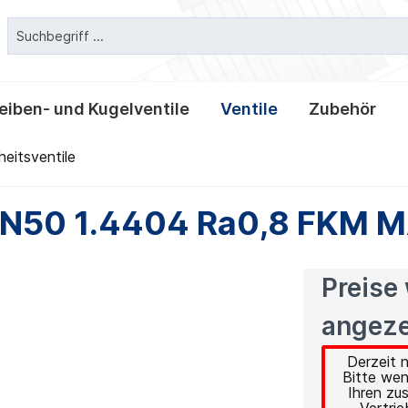
eiben- und Kugelventile
Ventile
Zubehör
eitsventile
erbindungen
entile Classic
tile
er und -laternen
erbindungen
Clampverbindungen
T-und Kreuzstücke
Leckage- und T-Scheibe
Tellerrückschlagventile
Behälterarmaturen
Klemmverbindungen
ittings
 Dichtungen und
Reduzierstücke
DN50 1.4404 Ra0,8 FKM 
Preise
angeze
Derzeit n
Bitte wen
Ihren zu
Vertrie