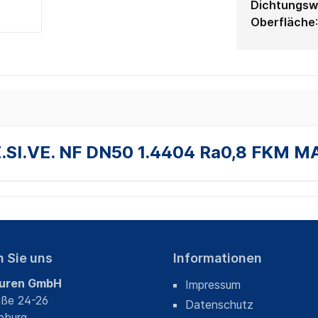
Dichtungsw
Oberfläche
.SI.VE. NF DN50 1.4404 Ra0,8 FKM M
n Sie uns
Informationen
uren GmbH
Impressum
aße 24-26
Datenschutz
eburg