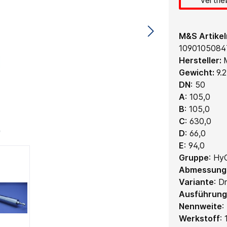
M&S Artike
1090105084
Hersteller:
Gewicht:
9.
DN
:
50
A
:
105,0
B
:
105,0
C
:
630,0
D
:
66,0
E
:
94,0
Gruppe
:
HyC
Abmessung
Variante
:
Dr
Ausführung
Nennweite
:
Werkstoff
: