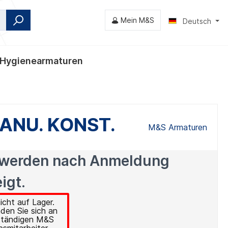
Mein M&S
Deutsch
Hygienearmaturen
nventile
MANU. KONST.
M&S Armaturen
 werden nach Anmeldung
igt.
icht auf Lager.
den Sie sich an
ständigen M&S
bsmitarbeiter