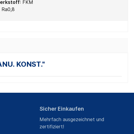
erkstoff
:
FKM
:
Ra0,8
ANU. KONST."
Sicher Einkaufen
Mehrfach ausgezeichnet und
zertifiziert!