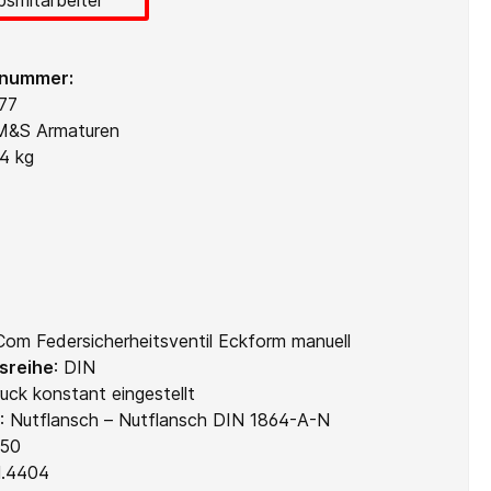
lnummer:
77
M&S Armaturen
24 kg
om Federsicherheitsventil Eckform manuell
sreihe
:
DIN
uck konstant eingestellt
:
Nutflansch – Nutflansch DIN 1864-A-N
50
1.4404