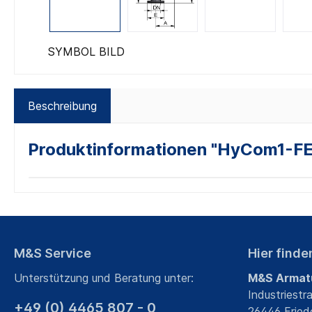
SYMBOL BILD
Beschreibung
Produktinformationen "HyCom1-FE
M&S Service
Hier finde
Unterstützung und Beratung unter:
M&S Armat
Industriestr
+49 (0) 4465 807 - 0
26446 Fried