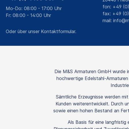
fon: +49 (0
Mo-Do: 08:00 - 17:00 Uhr
fax: +49 (0
Fr: 08:00 - 14:00 Uhr
mail:
info@m
Oder über unser
Kontaktformular
.
Die M&S Armaturen GmbH wurde im 
hochwertige Edelstahl-Armaturen s
Industri
Sämtliche Erzeugnisse werden mi
Kunden weiterentwickelt. Durch uns
sowie einen hohen Bestand an Fertig
Als Basis für eine langfrist