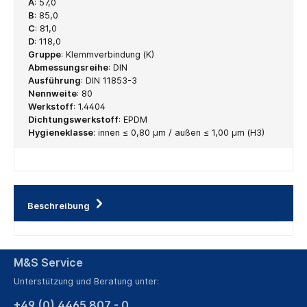
A
:
57,0
B
:
85,0
C
:
81,0
D
:
118,0
Gruppe
:
Klemmverbindung (K)
Abmessungsreihe
:
DIN
Ausführung
:
DIN 11853-3
Nennweite
:
80
Werkstoff
:
1.4404
Dichtungswerkstoff
:
EPDM
Hygieneklasse
:
innen ≤ 0,80 µm / außen ≤ 1,00 µm (H3)
Beschreibung
M&S Service
Unterstützung und Beratung unter:
+49 (0) 4465 807 - 0