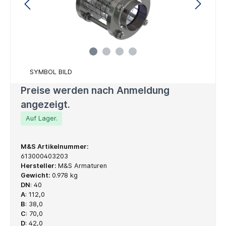
SYMBOL BILD
Preise werden nach Anmeldung
angezeigt.
Auf Lager.
M&S Artikelnummer:
613000403203
Hersteller:
M&S Armaturen
Gewicht:
0.978 kg
DN
:
40
A
:
112,0
B
:
38,0
C
:
70,0
D
:
42,0