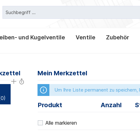
eiben- und Kugelventile
Ventile
Zubehör
erbindungen
entile Classic
tile
er und -laternen
erbindungen
Clampverbindungen
T-und Kreuzstücke
Leckage- und T-Scheibe
Tellerrückschlagventile
Behälterarmaturen
Klemmverbindungen
kzettel
ittings
 Dichtungen und
Mein Merkzettel
Reduzierstücke
Um Ihre Liste permanent zu speichern, l
(0)
Produkt
Anzahl
S
Alle markieren