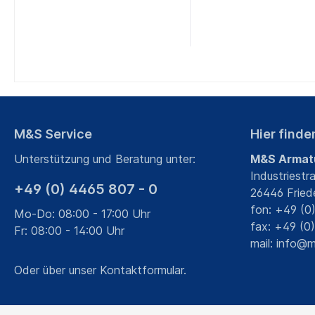
Zur Kategorie Rohrverbindungen
Zur Kategorie Rohrformstücke
Zur Kategorie Scheiben- und Kugelventile
Zur Kategorie Ventile
Zur Kategorie Zubehör
Zur Kategorie Hygienearmaturen
M&S Service
Hier finde
Unterstützung und Beratung unter:
M&S Armat
Industriestr
+49 (0) 4465 807 - 0
26446 Fried
fon: +49 (0
Mo-Do: 08:00 - 17:00 Uhr
fax: +49 (0
Fr: 08:00 - 14:00 Uhr
mail:
info@m
Oder über unser
Kontaktformular
.