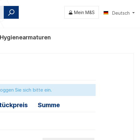
Mein M&S
Deutsch
Hygienearmaturen
nventile
oggen Sie sich bitte ein.
tückpreis
Summe